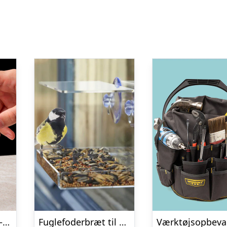
Græsk Parthenon – Træpuslespil
Fuglefoderbræt til Vinduet – Utenu