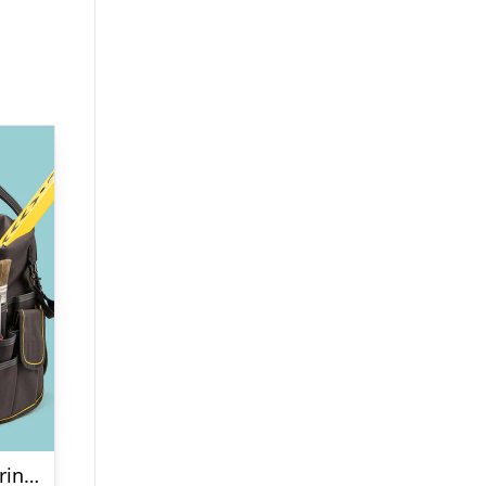
Værktøjsopbevaring til spand