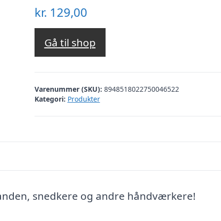
kr.
129,00
Gå til shop
Varenummer (SKU):
8948518022750046522
Kategori:
Produkter
anden, snedkere og andre håndværkere!