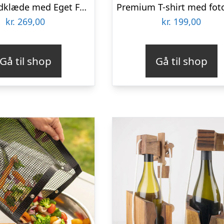
Badehåndklæde med Eget Foto – Sjovt Tryk
kr.
269,00
kr.
199,00
Gå til shop
Gå til shop