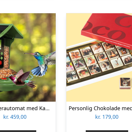
Fuglefoderautomat med Kamera Denver BFC-1200
kr.
459,00
kr.
179,00