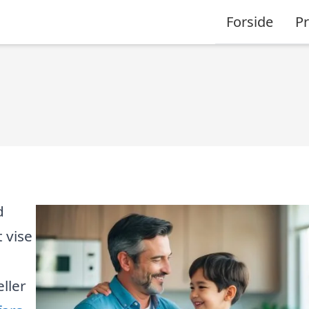
Forside
P
d
 vise
ller