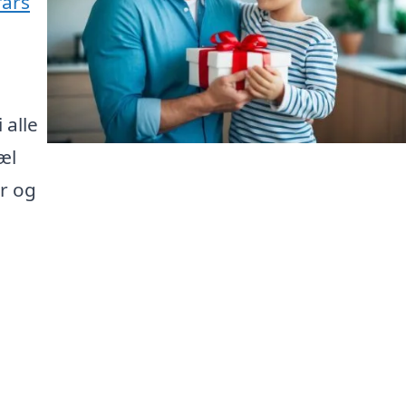
fars
 alle
æl
r og