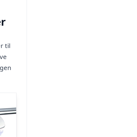
er
 til
ive
agen