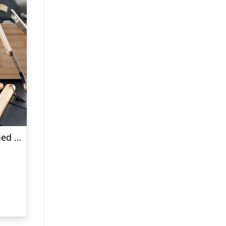
Grillværktøj i Trækasse med Gravering – 5 Dele