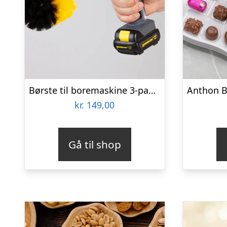
Børste til boremaskine 3-pak – Wibbri
kr.
149,00
Gå til shop