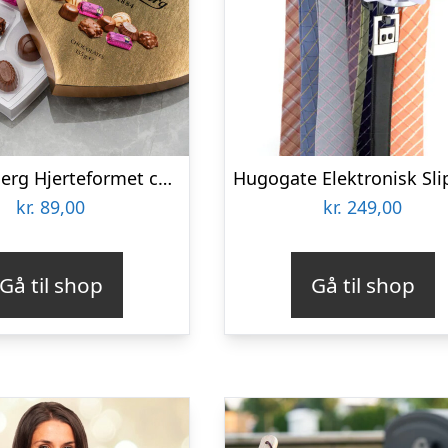
Anthon Berg Hjerteformet chokoladeæske
kr.
89,00
kr.
249,00
Gå til shop
Gå til shop