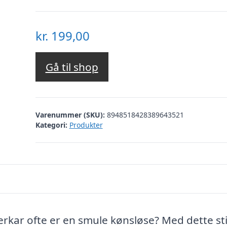
kr.
199,00
Gå til shop
Varenummer (SKU):
8948518428389643521
Kategori:
Produkter
berkar ofte er en smule kønsløse? Med dette st